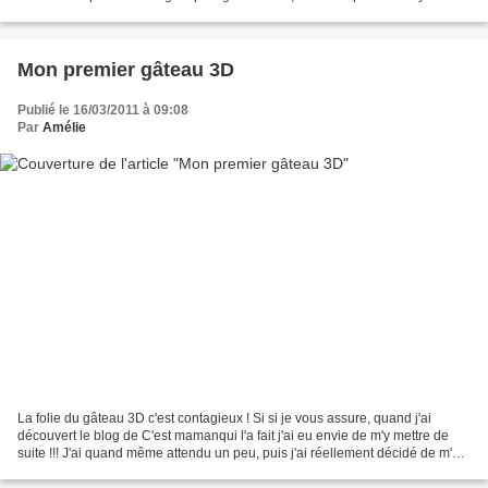
un tour ! Ingrédients : 2...
Mon premier gâteau 3D
Publié le 16/03/2011 à 09:08
Par
Amélie
La folie du gâteau 3D c'est contagieux ! Si si je vous assure, quand j'ai
découvert le blog de C'est mamanqui l'a fait j'ai eu envie de m'y mettre de
suite !!! J'ai quand même attendu un peu, puis j'ai réellement décidé de m'y
mettre hier. Je ne vais...