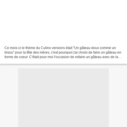
Ce mois-ci le thème du Culino versions était "Un gâteau doux comme un
bisou" pour la fête des mères, c'est pourquoi j'ai choisi de faire un gâteau en
forme de coeur. C'était pour moi l'occasion de refaire un gâteau avec de la
pâte à sucre donc je me suis...