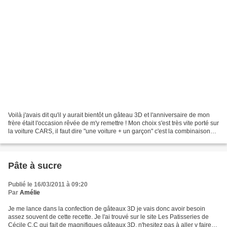
Voilà j'avais dit qu'il y aurait bientôt un gâteau 3D et l'anniversaire de mon
frère était l'occasion rêvée de m'y remettre ! Mon choix s'est très vite porté sur
la voiture CARS, il faut dire "une voiture + un garçon" c'est la combinaison
gagnante à tous...
Pâte à sucre
Publié le 16/03/2011 à 09:20
Par
Amélie
Je me lance dans la confection de gâteaux 3D je vais donc avoir besoin
assez souvent de cette recette. Je l'ai trouvé sur le site Les Patisseries de
Cécile C.C qui fait de magnifiques gâteaux 3D, n'hesitez pas à aller y faire