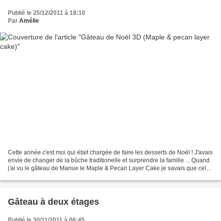
Publié le 25/12/2011 à 18:10
Par
Amélie
Cette année c'est moi qui était chargée de faire les desserts de Noël ! J'avais
envie de changer de la bûche traditionelle et surprendre la famille ... Quand
j'ai vu le gâteau de Manue le Maple & Pecan Layer Cake je savais que celui
là il finirait un...
Gâteau à deux étages
Publié le 30/11/2011 à 06:45