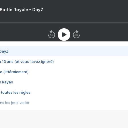
 Battle Royale - DayZ
 DayZ
 a 13 ans (et vous l'avez ignoré)
e (littéralement)
im Rayan
 toutes les règles
s les jeux vidéo
us choquant de Rockstar ? - Le scandale BULLY
e plus moche de Steam