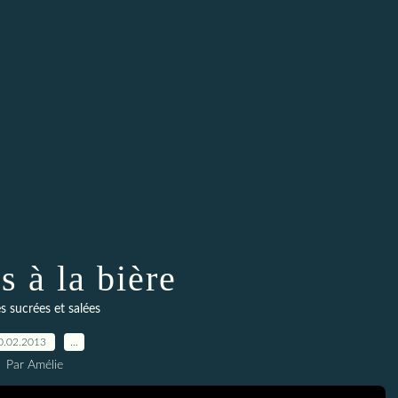
s à la bière
s sucrées et salées
0.02.2013
…
Par Amélie