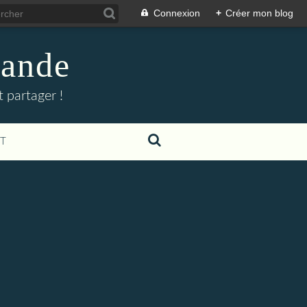
Connexion
+
Créer mon blog
mande
 partager !
T