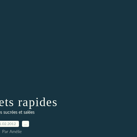
ets rapides
s sucrées et salées
1.02.2012
…
Par Amélie