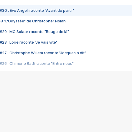
#30 : Eve Angeli raconte "Avant de partir"
48 "L'Odyssée" de Christopher Nolan
#29 : MC Solaar raconte "Bouge de là"
28 : Lorie raconte "Je vais vite"
#27 : Christophe Willem raconte "Jacques a dit"
#26 : Chimène Badi raconte "Entre nous"
#25 : Indochine raconte "3e sexe"
#24 : Zaho raconte "C'est chelou"
#23 : Patrick Bruel raconte "Au café des délices"
#22 : Kyo raconte "Le chemin"
#21 : Nolwenn Leroy raconte "Cassé"
#20 : Patrick Hernandez raconte "Born to be alive"