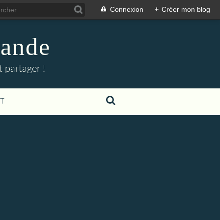
Connexion
+
Créer mon blog
mande
 partager !
T