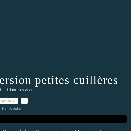
rsion petites cuillères
ts - friandises & co
2.09.2013
…
Par Amélie