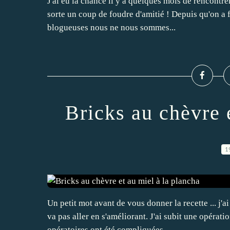
J'ai eu la chance il y a quelques mois de rencontr
sorte un coup de foudre d'amitié ! Depuis qu'on a 
blogueuses nous ne nous sommes...
Bricks au chèvre 
1
Un petit mot avant de vous donner la recette ... j'
va pas aller en s'améliorant. J'ai subit une opérati
opératoires ont été compliquées...