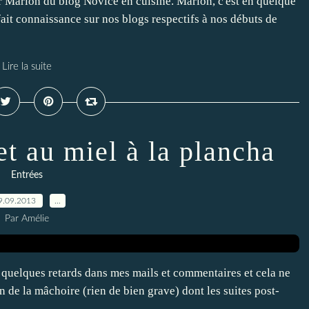
er Marion du blog Novice en cuisine. Marion, c'est en quelque
fait connaissance sur nos blogs respectifs à nos débuts de
Lire la suite
et au miel à la plancha
Entrées
9.09.2013
…
Par Amélie
ai quelques retards dans mes mails et commentaires et cela ne
on de la mâchoire (rien de bien grave) dont les suites post-