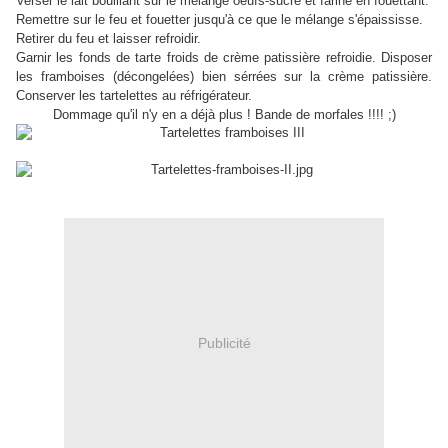
Verser le lait bouillant sur le mélange oeufs-sucre et farine en fouettant.
Remettre sur le feu et fouetter jusqu'à ce que le mélange s'épaississe.
Retirer du feu et laisser refroidir.
Garnir les fonds de tarte froids de crème patissière refroidie. Disposer
les framboises (décongelées) bien sérrées sur la crème patissière.
Conserver les tartelettes au réfrigérateur.
Dommage qu'il n'y en a déjà plus ! Bande de morfales !!!! ;)
Publicité