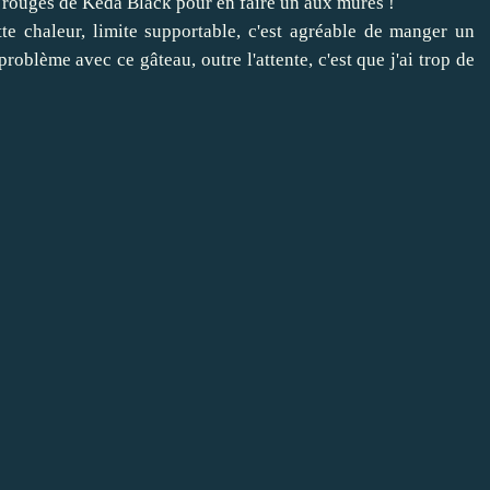
ts rouges de Keda Black pour en faire un aux mûres !
e chaleur, limite supportable, c'est agréable de manger un
roblème avec ce gâteau, outre l'attente, c'est que j'ai trop de