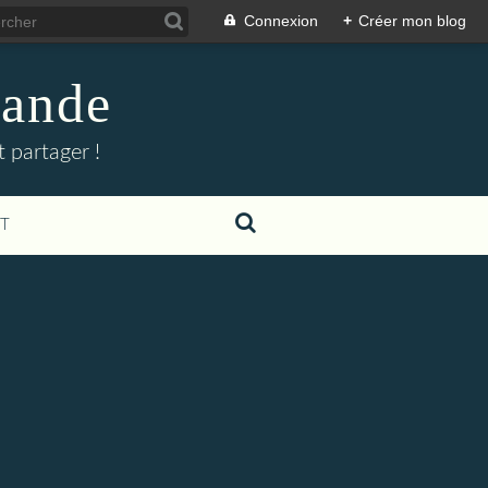
Connexion
+
Créer mon blog
mande
 partager !
T