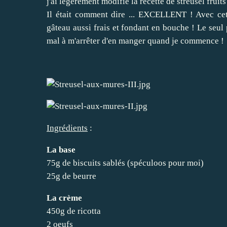
j'ai légèrement modifié la recette de streusel frui
Il était comment dire ... EXCELLENT ! Avec cett
gâteau aussi frais et fondant en bouche ! Le seul p
mal à m'arrêter d'en manger quand je commence !
Ingrédients
:
La base
75g de biscuits sablés (spéculoos pour moi)
25g de beurre
La crème
450g de ricotta
2 oeufs