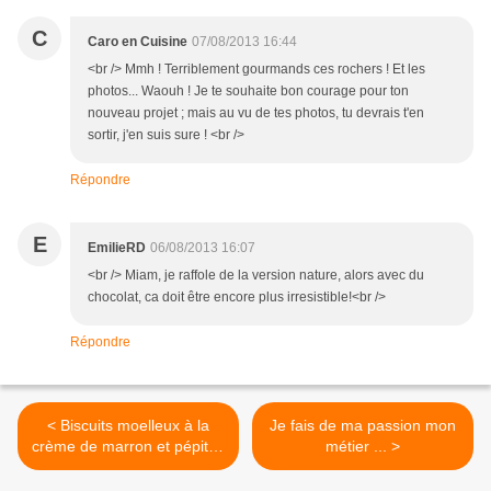
C
Caro en Cuisine
07/08/2013 16:44
<br /> Mmh ! Terriblement gourmands ces rochers ! Et les
photos... Waouh ! Je te souhaite bon courage pour ton
nouveau projet ; mais au vu de tes photos, tu devrais t'en
sortir, j'en suis sure ! <br />
Répondre
E
EmilieRD
06/08/2013 16:07
<br /> Miam, je raffole de la version nature, alors avec du
chocolat, ca doit être encore plus irresistible!<br />
Répondre
< Biscuits moelleux à la
Je fais de ma passion mon
crème de marron et pépites
métier ... >
de chocolat