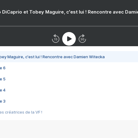
 DiCaprio et Tobey Maguire, c'est lui ! Rencontre avec Dam
bey Maguire, c'est lui ! Rencontre avec Damien Witecka
e 6
e 5
e 4
e 3
s créatrices de la VF !
e 2
e 1