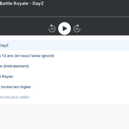
 Battle Royale - DayZ
 DayZ
 a 13 ans (et vous l'avez ignoré)
e (littéralement)
im Rayan
 toutes les règles
s les jeux vidéo
us choquant de Rockstar ? - Le scandale BULLY
e plus moche de Steam
du RÊVE tourne au CAUCHEMAR