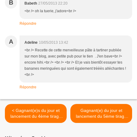
B
Babeth
27/05/2013 22:20
<br /> oh la tuerie, j'adore<br />
Répondre
A
Adeline
10/05/2013 13:42
<br /> Recette de cette merveilleuse pâte à tartiner publiée
sur mon blog, avec petite pub pour le tien . J'en bave<br />
encore hihi.<br /> <br /> <br /> Et je vais bientôt essayer tes
bananes meringuées qui sont également trèèès alléchantes !
<br />
Répondre
< Gagnant(e)s du jour et
Gagnant(e) du jour et
lancement du 4ème tirage
lancement du 5ème tirage
au sort
au sort >