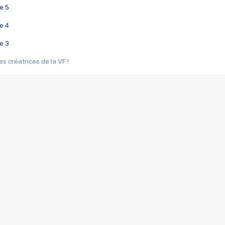
e 5
e 4
e 3
s créatrices de la VF !
e 2
e 1
e Mektoub My Love arrive enfin ! Rencontre avec Shaïn Boumedine et Sal
i : après Toni en famille
elle réalise le bouleversant Dites lui que je l'aime
ais ! Rencontre autour de Vie privée de Rebecca Zlotowski
 de Marguerite, Grave... Rencontre avec Ella Rumpf
 Les Rêveurs, un film intime sur la santé mentale
a avec un film sur le mouvement des Gilets jaunes