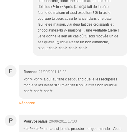
chez Leclerc, donc une sous marque et c'était
délicieux !<br /> Après j'ai déjà fait de la pâte
feuilletée maison et c'est excellent ! Si tu as le
courage tu peux aussi te lancer dans une pâte
feuilletée maison. J'ai déjà fait des croissants et
chocolatines<br /> maisons ... une véritable tuerie !
Je te donne le lien au cas où tu sois motivée un de
ses quatre ! ;)<br /> Passe un bon dimanche,
bisous<br /> <br /> <br /> <br />
F
florence
21/09/2011 13:23
<br /> <br /> a oui au faite c est quand que je les recuperes
mdr je te les laisse si tu m en fait il on l air tres bon lol<br />
<br /> <br /> <br />
Répondre
P
Pourvospalais
20/09/2011 17:03
<br /> <br /> moi aussi je suis pressée... et gourmande... Alors