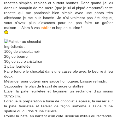
recettes simples, rapides et surtout bonnes. Donc quand j'ai vu
dans un bouquin de ma mère (que je lui ai
piqué
emprunté) cette
recette qui me paraissait bien simple avec une photo très
alléchante je me suis lancée. Je n'ai vraiment pas été déçue,
vous n'avez plus d'excuses pour ne pas faire un goûter
maison ... Alors à vos
tablier
et hop en cuisine !
Ingrédients
:
100g de chocolat noir
20g de beurre
30g de sucre cristallisé
1 pâte feuilletée
Faire fondre le chocolat dans une casserole avec le beurre à feu
doux.
Mélanger pour obtenir une sauce homogène. Laisser refroidir.
Saupoudrer le plan de travail de sucre cristallisé.
Etaler la pâte feuilletée et façonner un rectangle d'au moins
30*25 cm.
Lorsque la préparation à base de chocolat a épaissi, la verser sur
la pâte feuilletée et l'étaler de façon uniforme à l'aide d'une
spatule ou du dos d'une cuillère.
Rouler la pâte, en partant d'un côté, jusqu'au milieu du rectangle.