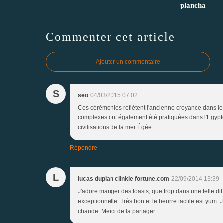
plancha
Commenter cet article
Ajouter un commentaire
S
seo
04/03/2015 07:02
Ces cérémonies reflètent l'ancienne croyance dans les
complexes ont également été pratiquées dans l'Egypte a
civilisations de la mer Égée.
Répondre
L
lucas duplan clinkle fortune.com
22/09/2014 13:39
J'adore manger des toasts, que trop dans une telle dif
exceptionnelle. Très bon et le beurre tactile est yum.
chaude. Merci de la partager.