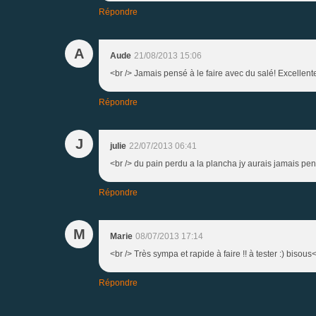
Répondre
A
Aude
21/08/2013 15:06
<br /> Jamais pensé à le faire avec du salé! Excellente
Répondre
J
julie
22/07/2013 06:41
<br /> du pain perdu a la plancha jy aurais jamais pe
Répondre
M
Marie
08/07/2013 17:14
<br /> Très sympa et rapide à faire !! à tester :) bisous<
Répondre