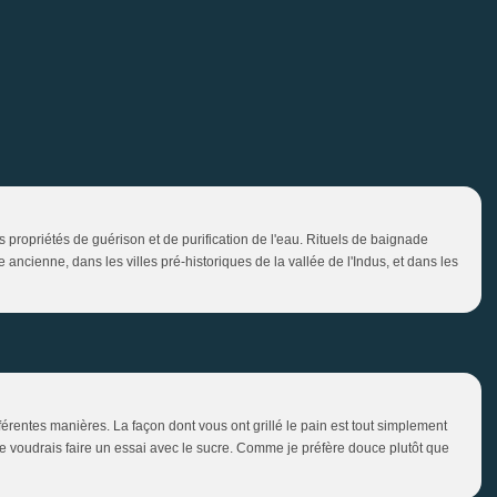
 propriétés de guérison et de purification de l'eau. Rituels de baignade
ncienne, dans les villes pré-historiques de la vallée de l'Indus, et dans les
férentes manières. La façon dont vous ont grillé le pain est tout simplement
 Je voudrais faire un essai avec le sucre. Comme je préfère douce plutôt que