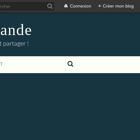
Connexion
+
Créer mon blog
mande
 partager !
T