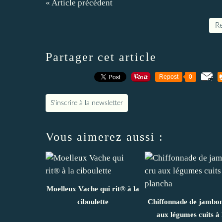
« Article précédent
Re
Partager cet article
Repost
0
S'inscrire à la newsletter
Vous aimerez aussi :
Moelleux Vache qui rit® à la
ciboulette
Chiffonnade de jambon
aux légumes cuits à 