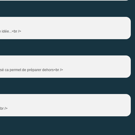
 idée...<br />
nsé ca permet de préparer dehors<br />
br />