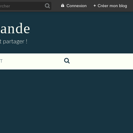
Connexion
+
Créer mon blog
mande
 partager !
T