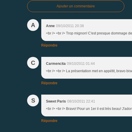
Ajouter un commentaire
A
Anne
09/10/2011 20:38
<br /> <br /> Trop mignon! C'est presque dommage de le
Répondre
C
Carmencita
09/10/2011 01:44
<br /> <br /> La présentation met en appétit, bravo bise
Répondre
S
Sweet Paris
08/10/2011 22:41
<br /> <br /> Bravo! Pour un 1er il est très beau! J'adore
Répondre