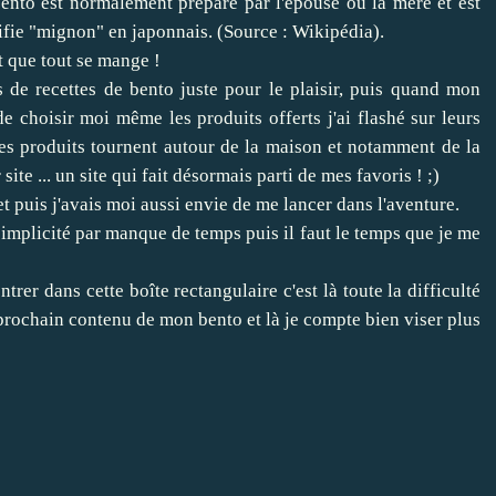
bento est normalement préparé par l'épouse ou la mère et est
fie "mignon" en japonnais. (Source : Wikipédia).
t que tout se mange !
s de recettes de bento juste pour le plaisir, puis quand mon
 choisir moi même les produits offerts j'ai flashé sur leurs
les produits tournent autour de la maison et notamment de la
ite ... un site qui fait désormais parti de mes favoris ! ;)
 puis j'avais moi aussi envie de me lancer dans l'aventure.
simplicité par manque de temps puis il faut le temps que je me
entrer dans cette boîte rectangulaire c'est là toute la difficulté
le prochain contenu de mon bento et là je compte bien viser plus