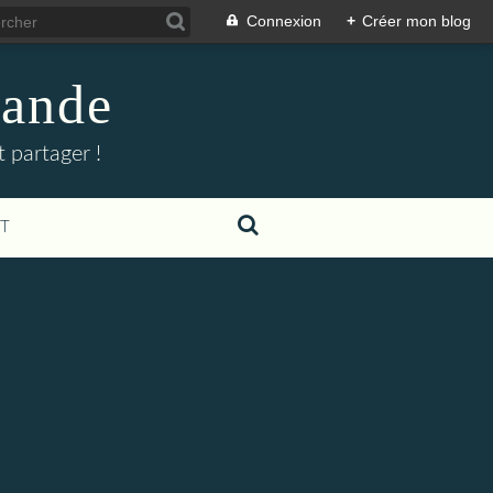
Connexion
+
Créer mon blog
mande
 partager !
T