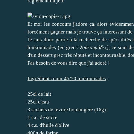
réglement du jeu.
Et moi les concours j'adore ça, alors évidemment
forcément gagner mais je trouve ça interessant de 
Je suis donc partie à la recherche de spécialités 
loukoumades (en grec :
λουκουμάδες),
ce sont de
d'un dessert grec très réputé et incontournable, don
Pas besoin de vous dire que j'ai adoré !
Ingrédients pour 45/50 loukoumades
:
25cl de lait
25cl d'eau
3 sachets de levure boulangère (16g)
1 c.c. de sucre
4 c.s. d'huile d'olive
400g de farine