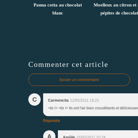
Panna cotta au chocolat
Moelleux au citron et
blanc
pépites de chocola
Commenter cet article
Ajouter un commentaire
C
Carmencita
12/05/2011 18:21
<br /> <br /> Ils ont l'air bien croustillants et délicie
Répondre
A
Amélie
16/05/2011 10:24