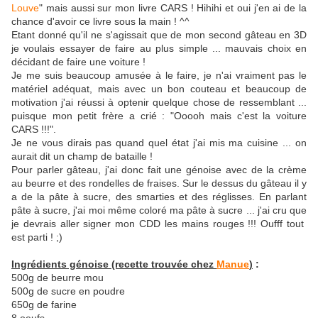
Louve
" mais aussi sur mon livre CARS ! Hihihi et oui j'en ai de la
chance d'avoir ce livre sous la main ! ^^
Etant donné qu'il ne s'agissait que de mon second gâteau en 3D
je voulais essayer de faire au plus simple ... mauvais choix en
décidant de faire une voiture !
Je me suis beaucoup amusée à le faire, je n'ai vraiment pas le
matériel adéquat, mais avec un bon couteau et beaucoup de
motivation j'ai réussi à optenir quelque chose de ressemblant ...
puisque mon petit frère a crié : "Ooooh mais c'est la voiture
CARS !!!".
Je ne vous dirais pas quand quel état j'ai mis ma cuisine ... on
aurait dit un champ de bataille !
Pour parler gâteau, j'ai donc fait une génoise avec de la crème
au beurre et des rondelles de fraises. Sur le dessus du gâteau il y
a de la pâte à sucre, des smarties et des réglisses. En parlant
pâte à sucre, j'ai moi même coloré ma pâte à sucre ... j'ai cru que
je devrais aller signer mon CDD les mains rouges !!! Oufff tout
est parti ! ;)
Ingrédients génoise (recette trouvée chez
Manue
)
:
500g de beurre mou
500g de sucre en poudre
650g de farine