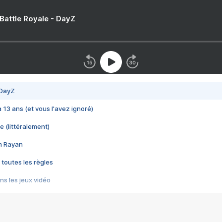
 Battle Royale - DayZ
 DayZ
 a 13 ans (et vous l'avez ignoré)
e (littéralement)
im Rayan
 toutes les règles
s les jeux vidéo
us choquant de Rockstar ? - Le scandale BULLY
e plus moche de Steam