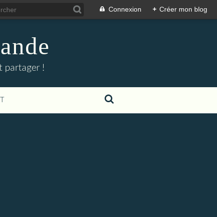
Connexion
+
Créer mon blog
mande
 partager !
T