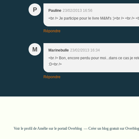
P
Pauline
23/02/2013 16:56
<br /> Je participe pour le livre M&M's :)<br /> <br /> <
Répondre
M
Marinebulle
23/02/2013 16:34
<br /> Bon, encore perdu pour moi...dans ce cas je r
:D<br />
Répondre
Voir le profil de
Amélie
sur le portail Overblog
Créer un blog gratuit sur Overblo