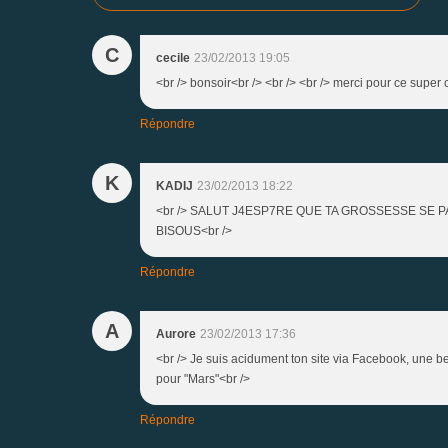
C
cecile
23/02/2013 19:05
<br /> bonsoir<br /> <br /> <br /> merci pour ce super c
Répondre
K
KADIJ
23/02/2013 18:22
<br /> SALUT J4ESP7RE QUE TA GROSSESSE SE PASS
BISOUS<br />
Répondre
A
Aurore
23/02/2013 17:36
<br /> Je suis acidument ton site via Facebook, une bel
pour "Mars"<br />
Répondre