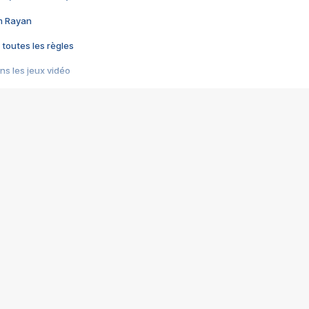
im Rayan
 toutes les règles
s les jeux vidéo
us choquant de Rockstar ? - Le scandale BULLY
e plus moche de Steam
du RÊVE tourne au CAUCHEMAR
pendant 8 heures
it… à tort
umiliés par un jeu vidéo
ire - Final Fantasy 8
ti un empire - Age of Empires
story DOFUS