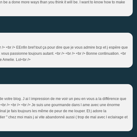
 can be a done more ways than you think it will be. I want to know how to make
br /> <br /> EEnfin bref tout ça pour dire que je vous admire bcp et j espère que
vous passionne toujours autant. <br /> <br /> <br /> Bonne continuation. <br
e Amelie. Lol<br />
de votre blog. J ai l impression de me voir un peu en vous a la différence que
. <br /> <br /> <br /> Je suis une gourmande dans l ame avec une énorme
final je fais toujours les même de peur de me louper. Et j adore la
ier " chez moi mais j ai vite abandonné aussi ( trop de mal avec l eclairage et