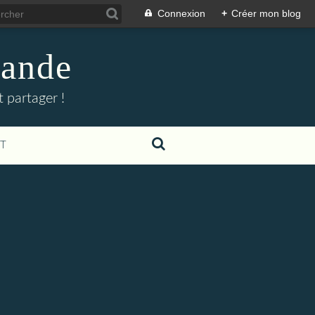
Connexion
+
Créer mon blog
mande
 partager !
T