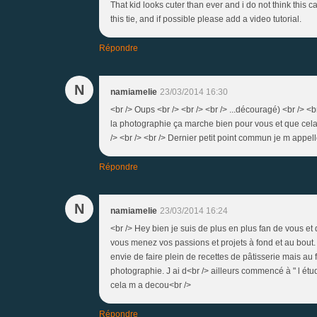
That kid looks cuter than ever and i do not think this
this tie, and if possible please add a video tutorial.
Répondre
N
namiamelie
23/03/2014 16:30
<br /> Oups <br /> <br /> <br /> ...découragé) <br /> <
la photographie ça marche bien pour vous et que cela 
/> <br /> <br /> Dernier petit point commun je m appell
Répondre
N
namiamelie
23/03/2014 16:24
<br /> Hey bien je suis de plus en plus fan de vous et 
vous menez vos passions et projets à fond et au bout
envie de faire plein de recettes de pâtisserie mais au 
photographie. J ai d<br /> ailleurs commencé à " l étud
cela m a decou<br />
Répondre