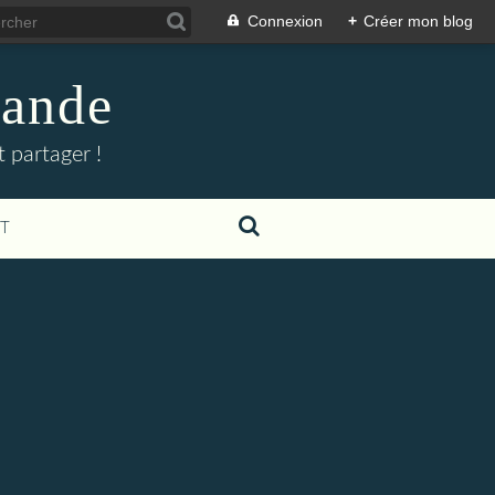
Connexion
+
Créer mon blog
mande
 partager !
T