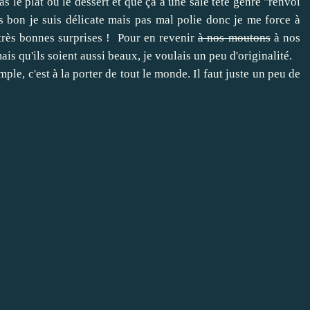
as le plat ou le dessert et que ça a une sale tête genre "renvoi
is bon je suis délicate mais pas mal polie donc je me force à
e très bonnes surprises ! Pour en revenir
à nos moutons
à nos
is qu'ils soient aussi beaux, je voulais un peu d'originalité.
ple, c'est à la porter de tout le monde. Il faut juste un peu de