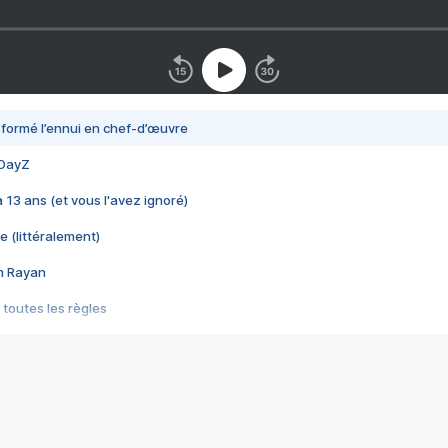
nsformé l’ennui en chef-d’œuvre
 DayZ
 a 13 ans (et vous l'avez ignoré)
e (littéralement)
im Rayan
 toutes les règles
s les jeux vidéo
us choquant de Rockstar ? - Le scandale BULLY
e plus moche de Steam