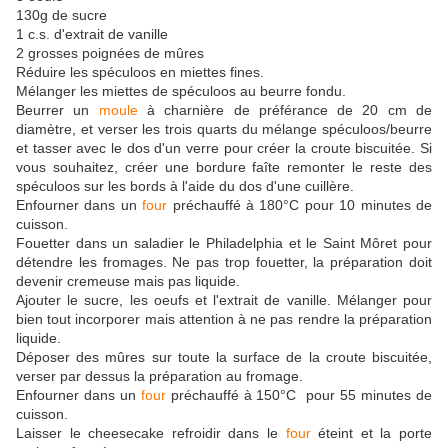
130g de sucre
1 c.s. d'extrait de vanille
2 grosses poignées de mûres
Réduire les spéculoos en miettes fines.
Mélanger les miettes de spéculoos au beurre fondu.
Beurrer un
moule
à charnière de préférance de 20 cm de
diamètre, et verser les trois quarts du mélange spéculoos/beurre
et tasser avec le dos d'un verre pour créer la croute biscuitée. Si
vous souhaitez, créer une bordure faîte remonter le reste des
spéculoos sur les bords à l'aide du dos d'une cuillère.
Enfourner dans un
four
préchauffé à 180°C pour 10 minutes de
cuisson.
Fouetter dans un saladier le Philadelphia et le Saint Môret pour
détendre les fromages. Ne pas trop fouetter, la préparation doit
devenir cremeuse mais pas liquide.
Ajouter le sucre, les oeufs et l'extrait de vanille. Mélanger pour
bien tout incorporer mais attention à ne pas rendre la préparation
liquide.
Déposer des mûres sur toute la surface de la croute biscuitée,
verser par dessus la préparation au fromage.
Enfourner dans un
four
préchauffé à 150°C pour 55 minutes de
cuisson.
Laisser le cheesecake refroidir dans le
four
éteint et la porte