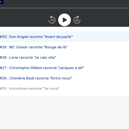
#30 : Eve Angeli raconte "Avant de partir"
#29 : MC Solaar raconte "Bouge de là"
28 : Lorie raconte "Je vais vite"
#27 : Christophe Willem raconte "Jacques a dit"
#26 : Chimène Badi raconte "Entre nous"
#25 : Indochine raconte "3e sexe"
#24 : Zaho raconte "C'est chelou"
#23 : Patrick Bruel raconte "Au café des délices"
#22 : Kyo raconte "Le chemin"