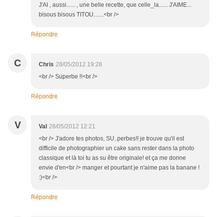
J'AI , aussi...... , une belle recette, que celle_la...... J'AIME...
bisous bisous TITOU.......<br />
Répondre
C
Chris
28/05/2012 19:28
<br /> Superbe !!<br />
Répondre
V
Val
28/05/2012 12:21
<br /> J'adore tes photos, SU..perbes!! je trouve qu'il est
difficile de photographier un cake sans rester dans la photo
classique et là toi tu as su être originale! et ça me donne
envie d'en<br /> manger et pourtant je n'aime pas la banane !
:)<br />
Répondre