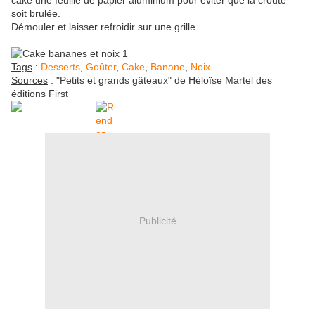
cake une feuille de papier aluminium pour éviter que la croute
soit brulée.
Démouler et laisser refroidir sur une grille.
Tags
:
Desserts
,
Goûter
,
Cake
,
Banane
,
Noix
Sources
: "Petits et grands gâteaux" de Héloïse Martel des
éditions First
Publicité