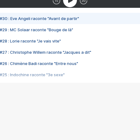
#30 : Eve Angeli raconte "Avant de partir"
#29 : MC Solaar raconte "Bouge de là"
28 : Lorie raconte "Je vais vite"
#27 : Christophe Willem raconte "Jacques a dit"
#26 : Chimène Badi raconte "Entre nous"
#25 : Indochine raconte "3e sexe"
#24 : Zaho raconte "C'est chelou"
#23 : Patrick Bruel raconte "Au café des délices"
#22 : Kyo raconte "Le chemin"
#21 : Nolwenn Leroy raconte "Cassé"
#20 : Patrick Hernandez raconte "Born to be alive"