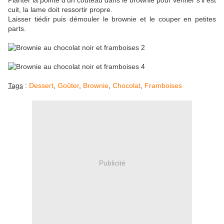
Planter la pointe d'un couteau dans le brownie pour vérifier s'il est
cuit, la lame doit ressortir propre.
Laisser tiédir puis démouler le brownie et le couper en petites
parts.
Tags
:
Dessert
,
Goûter
,
Brownie
,
Chocolat
,
Framboises
Publicité