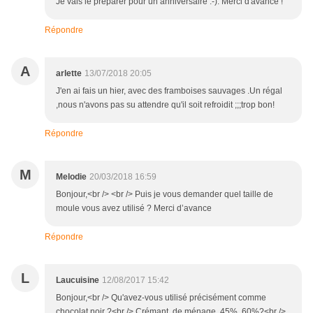
Je vais le preparer pour un anniversaire :-). Merci d'avance !
Répondre
A
arlette
13/07/2018 20:05
J'en ai fais un hier, avec des framboises sauvages .Un régal
,nous n'avons pas su attendre qu'il soit refroidit ;;;trop bon!
Répondre
M
Melodie
20/03/2018 16:59
Bonjour,<br /> <br /> Puis je vous demander quel taille de
moule vous avez utilisé ? Merci d’avance
Répondre
L
Laucuisine
12/08/2017 15:42
Bonjour,<br /> Qu'avez-vous utilisé précisément comme
chocolat noir ?<br /> Crémant, de ménage, 45%, 60%?<br />