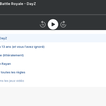
 Battle Royale - DayZ
 DayZ
 a 13 ans (et vous l'avez ignoré)
e (littéralement)
im Rayan
 toutes les règles
s les jeux vidéo
us choquant de Rockstar ? - Le scandale BULLY
e plus moche de Steam