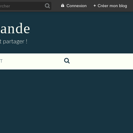
Connexion
+
Créer mon blog
mande
 partager !
T