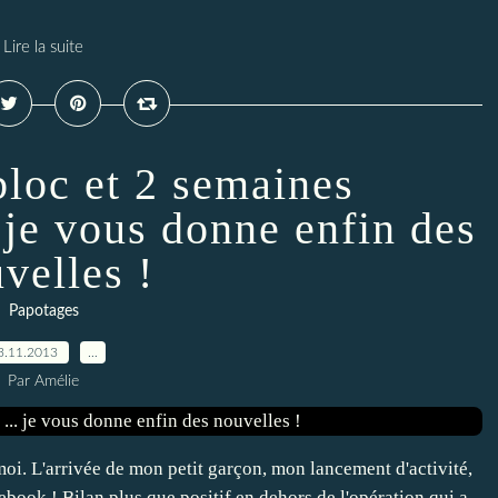
Lire la suite
bloc et 2 semaines
. je vous donne enfin des
velles !
Papotages
3.11.2013
…
Par Amélie
oi. L'arrivée de mon petit garçon, mon lancement d'activité,
ebook ! Bilan plus que positif en dehors de l'opération qui a