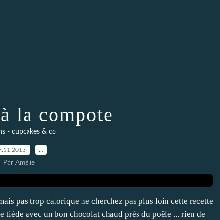
 à la compote
ns - cupcakes & co
7.11.2013
…
Par Amélie
ais pas trop calorique ne cherchez pas plus loin cette recette
ie tiède avec un bon chocolat chaud près du poêle ... rien de