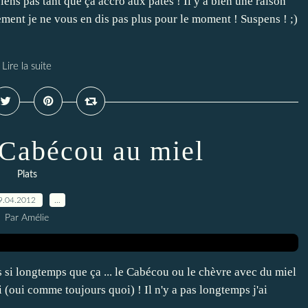
iens pas tant que ça accro aux pâtes ! Il y a bien une raison
lement je ne vous en dis pas plus pour le moment ! Suspens ! ;)
Lire la suite
 Cabécou au miel
Plats
9.04.2012
…
Par Amélie
as si longtemps que ça ... le Cabécou ou le chèvre avec du miel
 (oui comme toujours quoi) ! Il n'y a pas longtemps j'ai