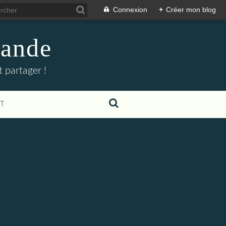
Connexion
+
Créer mon blog
mande
 partager !
T