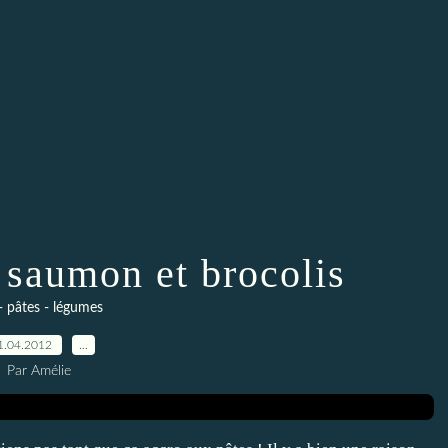
u saumon et brocolis
- pâtes - légumes
1.04.2012
…
Par Amélie