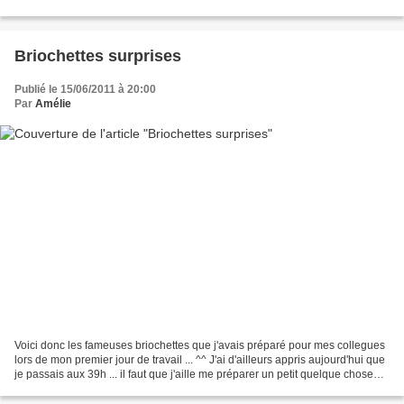
goûter qui vous dira...
Briochettes surprises
Publié le 15/06/2011 à 20:00
Par
Amélie
Voici donc les fameuses briochettes que j'avais préparé pour mes collegues
lors de mon premier jour de travail ... ^^ J'ai d'ailleurs appris aujourd'hui que
je passais aux 39h ... il faut que j'aille me préparer un petit quelque chose
bien gourmand pour...