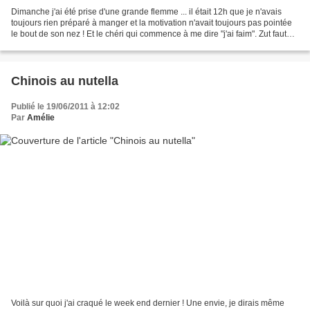
Dimanche j'ai été prise d'une grande flemme ... il était 12h que je n'avais
toujours rien préparé à manger et la motivation n'avait toujours pas pointée
le bout de son nez ! Et le chéri qui commence à me dire "j'ai faim". Zut faut
vraiment que je me motive....
Chinois au nutella
Publié le 19/06/2011 à 12:02
Par
Amélie
Voilà sur quoi j'ai craqué le week end dernier ! Une envie, je dirais même