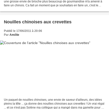
une grosse envie de brioche plus beaucoup de gourmandise m'a amené à
faire un chinois. Ca fait un moment que je souhaitais en faire un, c'est le
premier que je fais. Eh bien je...
Nouilles chinoises aux crevettes
Publié le 17/06/2011 à 20:06
Par
Amélie
Un paquet de nouilles chinoises, une envie de saveur d'ailleurs, des idées
pleins la tête ... ça donne des nouilles chinoises aux crevettes ! Un vrai régal
... et ce n'est pas Solène ma collègue qui a mangé dans ma gamelle pour y