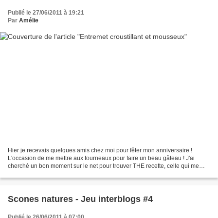
Publié le 27/06/2011 à 19:21
Par
Amélie
Hier je recevais quelques amis chez moi pour fêter mon anniversaire !
L'occasion de me mettre aux fourneaux pour faire un beau gâteau ! J'ai
cherché un bon moment sur le net pour trouver THE recette, celle qui me
fera bavée, qui en jettera un peu, et...
Scones natures - Jeu interblogs #4
Publié le 26/06/2011 à 07:00