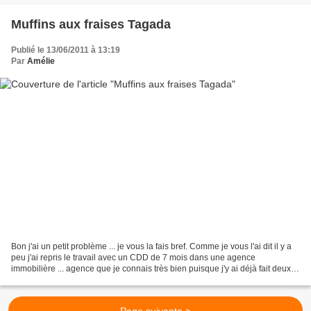
Muffins aux fraises Tagada
Publié le 13/06/2011 à 13:19
Par
Amélie
Bon j'ai un petit problème ... je vous la fais bref. Comme je vous l'ai dit il y a
peu j'ai repris le travail avec un CDD de 7 mois dans une agence
immobilière ... agence que je connais très bien puisque j'y ai déjà fait deux
CDD de 6 et 7 mois. Donc...