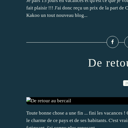
Je pars 15 jours en vacances et qu'est ce que je v
fait plaisir !!! J'ai donc reçu un prix de la part d
Kakoo un tout nouveau blog...
De reto
2
Toute bonne chose a une fin ... fini les vacances 
le charme de ce pays et de ses habitants. C'est vr
fatiguant, j'ai connu plus reposant...