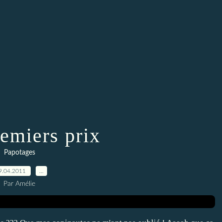
emiers prix
Papotages
9.04.2011
…
Par Amélie