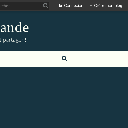
Connexion
+
Créer mon blog
mande
 partager !
T