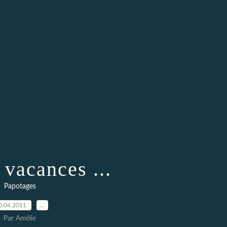
 vacances ...
Papotages
0.04.2011
…
Par Amélie