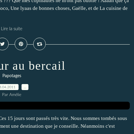
ois ??? Que mes copinautes ne m'ont pas oublié ! Aaaah que ça
e Coco, Une lyaas de bonnes choses, Gaëlle, et de La cuisine de
Lire la suite
ur au bercail
Papotages
8.04.2011
…
Par Amélie
! Ces 15 jours sont passés très vite. Nous sommes tombés sous
aiment une destination que je conseille. Néanmoins c'est